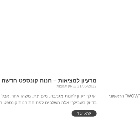
מרעיון למציאות – חנות קונספט חדשה
21/05/2022
אין תגובות
לחלל הכניסה למשרד או לחנות, יש חשיבות רבה. הוא זה שיוצר את אפקט ה"WOW" הראשוני
יש לך רעיון לחנות מגניבה, מעניינת, משהו אחר, אבל 
בדיוק בשבילך! אלה השלבים לפתיחת חנות קונספט ח
קראו עוד