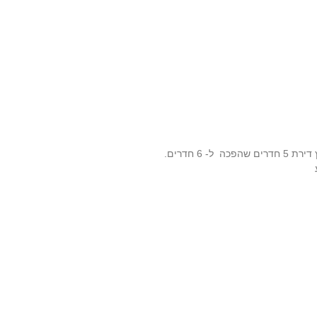
זה היה מהפך רציני הכל השתנה מקצה לקצה… שיפוץ דירת 5 חדרים שהפכה ל- 6 חדרים.