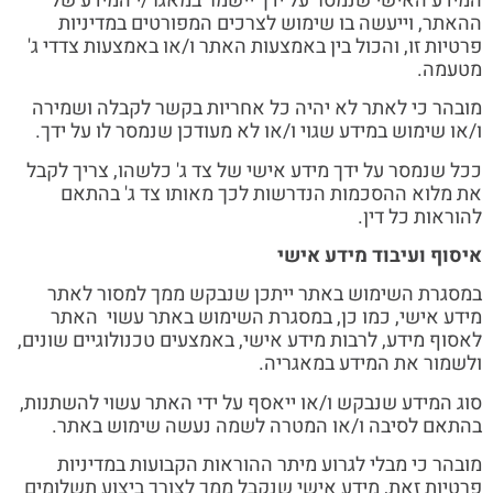
המידע האישי שנמסר על ידך יישמר במאגר/י המידע של
ההאתר, וייעשה בו שימוש לצרכים המפורטים במדיניות
פרטיות זו, והכול בין באמצעות האתר ו/או באמצעות צדדי ג'
מטעמה.
מובהר כי לאתר לא יהיה כל אחריות בקשר לקבלה ושמירה
ו/או שימוש במידע שגוי ו/או לא מעודכן שנמסר לו על ידך.
ככל שנמסר על ידך מידע אישי של צד ג' כלשהו, צריך לקבל
את מלוא ההסכמות הנדרשות לכך מאותו צד ג' בהתאם
להוראות כל דין.
איסוף ועיבוד מידע אישי
במסגרת השימוש באתר ייתכן שנבקש ממך למסור לאתר
מידע אישי, כמו כן, במסגרת השימוש באתר עשוי האתר
לאסוף מידע, לרבות מידע אישי, באמצעים טכנולוגיים שונים,
ולשמור את המידע במאגריה.
סוג המידע שנבקש ו/או ייאסף על ידי האתר עשוי להשתנות,
בהתאם לסיבה ו/או המטרה לשמה נעשה שימוש באתר.
מובהר כי מבלי לגרוע מיתר ההוראות הקבועות במדיניות
פרטיות זאת, מידע אישי שנקבל ממך לצורך ביצוע תשלומים