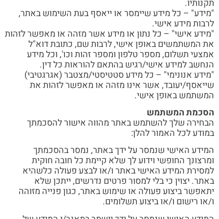
תקנותיו.
"מידע" – כל מידע שיימסר או ייאסף בעת השימוש באתר,
לרבות מידע אישי.
"מידע אישי" – כל נתון או מידע אשר מזהה או מאפשר לזהות
את המשתמשים באופן אישי, לרבות שם, כתובת דוא"ל
אמצעי תשלום, מספר טלפון ומספר זהות וכו', וכל מידע
הנחשב למידע אישי/רגיש בהתאם להוראות כל דין.
"מידע אנונימי" – כל מידע סטטיסטי/מצטבר (אגרגטיבי)
שייאסף/יעובד, אשר אינו מזהה או מאפשר לזהות את
המשתמש באופן אישי.
הסכמת המשתמש
הבחירה שלך להשתמש באתר מהווה אישור להסכמתך
במודע לכל האמור להלן:
המידע האישי שנמסר על ידך באתר, נמסר בהסכמתך
ומרצונך החופשי וידוע לך שלא קיימת כל חובה חוקית
למסירת המידע האישי באתר ו/או לבצע פעולה כלשהיא
באתר. יצוין כי בלי למסור פרטים נדרשים, ייתכן שלא
יתאפשר ביצוע פעולה או שימוש באתר, כגון פנייה מזוהה
ו/או רישום ו/או ביצוע תשלומים.