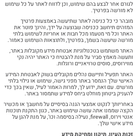
לגורם אחר לבצע בהם שימוש, וכן לדווח לאתר על כל שימוש
לא מורשה בפרטיך.
מובהר כי כל כניסה לאתר שתיעשה באמצעות פרטיך
המזהים תיחשב ככניסה שבוצעה על ידך, והינך פוטר את
האתר וכל מי מטעמו מכל חבות או אחריות לשימוש בלתי
מורשה שיעשה בשמך, בפרטיך, ולתוצאות השימוש כאמור.
האתר משתמש בטכנולוגיות אבטחת מידע מקובלות באתר,
ותעשה מאמץ סביר על מנת להבטיח כי האתר יהיה נקי
מווירוסים, סוסים טרויאניים ורוגלות.
האתר תפעיל ותיישם נהלים מקובלים בשוק לאבטחת המידע
האישי שלך הנמסר באתר מפני גישה, שימוש או גילוי בלתי
מורשים. עם זאת, ידוע לך, למרות האמור לעיל, שאין בכך כדי
להעניק ביטחון מוחלט ביחס למידע שתמסור באתר.
באחריותך לנקוט אמצעי הגנה בסיסיים על מחשבך או מכשיר
הקצה שממנו אתה עושה שימוש באתר, כגון התקנת תוכנות
אנטי וירוס, firewall, נעילה בסיסמה וכו', על מנת להגן על
מידע אישי שלך.
זכות העיון, תיקון ומחיקת מידע