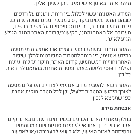
מזהה אותך באופן אישי ואינו ניתן לשיוך אליך.
המידע האנונימי עשוי לכלול, בין היתר: נתונים על הדפים
שבהם המשתמשים ביקרו, סוג מכשיר ממנו נעשה שימוש,
פרטי מחשב וחיבור, נתונים סטטיסטיים על צפיות בדפים,
תעבורה אל האתר וממנו, הקישור/כתובת האתר ממנה הגולש
הגיע לאתר.
האתר מנתח ועושה שימוש בעצמו או באמצעות מי מטעמו
במידע אנונימי, בין היתר למטרות המפורטות להלן: שיפור
האתר וחוויית המשתמש; קידום האתר; תיקון תקלות; ניתוח
ופילוח דפוסי גלישה באתר ומטרות אחרות בהתאם להוראות
כל דין.
האתר רשאי להעביר מידע אנונימי לצדדי ג' הפועלים מטעמו
לצורך מימוש המטרות דלעיל, וכן לכל מטרה חוקית אחרת
כפי שתמצא לנכון.
אבטחת מידע
בחלק מאתרי האתר השונים ובשירותים השונים באתר קיים
אזור אישי. הינך אחראי לשמירת סודיות שם המשתמש
והסיסמה לאזור האישי, ולא רשאי להעבירה ו/או לאפשר